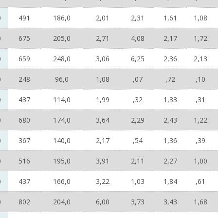
0
491
186,0
2,01
2,31
1,61
1,08
0
675
205,0
2,71
4,08
2,17
1,72
0
659
248,0
3,06
6,25
2,36
2,13
0
248
96,0
1,08
,07
,72
,10
0
437
114,0
1,99
,32
1,33
,31
0
680
174,0
3,64
2,29
2,43
1,22
0
367
140,0
2,17
,54
1,36
,39
0
516
195,0
3,91
2,11
2,27
1,00
0
437
166,0
3,22
1,03
1,84
,61
0
802
204,0
6,00
3,73
3,43
1,68