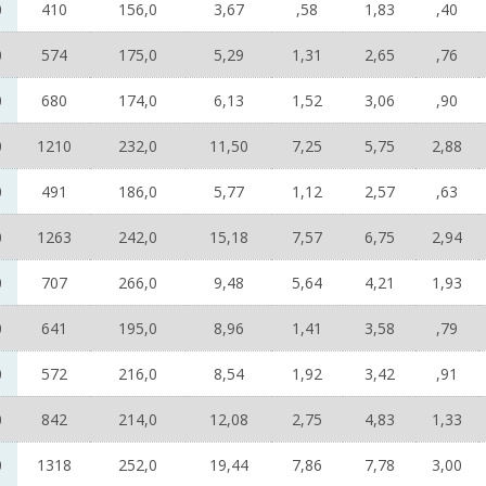
0
410
156,0
3,67
,58
1,83
,40
0
574
175,0
5,29
1,31
2,65
,76
0
680
174,0
6,13
1,52
3,06
,90
0
1210
232,0
11,50
7,25
5,75
2,88
0
491
186,0
5,77
1,12
2,57
,63
0
1263
242,0
15,18
7,57
6,75
2,94
0
707
266,0
9,48
5,64
4,21
1,93
0
641
195,0
8,96
1,41
3,58
,79
0
572
216,0
8,54
1,92
3,42
,91
0
842
214,0
12,08
2,75
4,83
1,33
0
1318
252,0
19,44
7,86
7,78
3,00