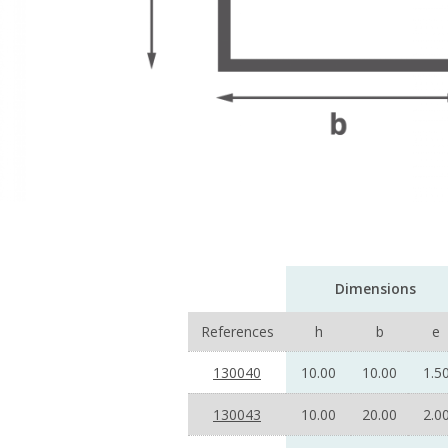
Dimensions
References
h
b
e
130040
10.00
10.00
1.5
130043
10.00
20.00
2.0