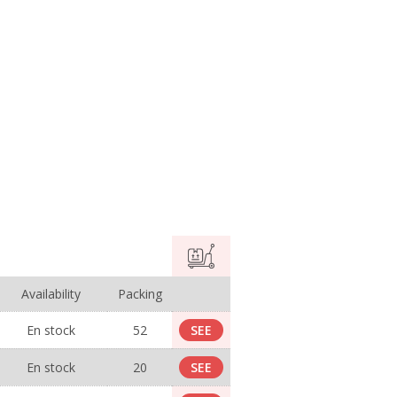
Availability
Packing
En stock
52
SEE
En stock
20
SEE