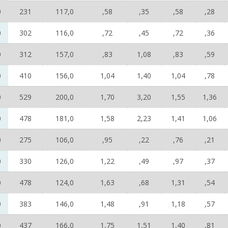
0
231
117,0
,58
,35
,58
,28
0
302
116,0
,72
,45
,72
,36
0
312
157,0
,83
1,08
,83
,59
0
410
156,0
1,04
1,40
1,04
,78
0
529
200,0
1,70
3,20
1,55
1,36
0
478
181,0
1,58
2,23
1,41
1,06
0
275
106,0
,95
,22
,76
,21
0
330
126,0
1,22
,49
,97
,37
0
478
124,0
1,63
,68
1,31
,54
0
383
146,0
1,48
,91
1,18
,57
0
437
166,0
1,75
1,51
1,40
,81