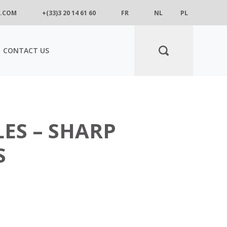
.COM
+(33)3 20 14 61 60
FR
NL
PL
CONTACT US
LES – SHARP
S