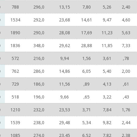
0
788
296,0
13,15
7,80
5,26
2,40
0
1534
292,0
23,68
14,61
9,47
4,60
0
1890
290,0
28,08
17,69
11,23
5,63
0
1836
348,0
29,62
28,88
11,85
7,33
0
572
216,0
9,94
1,56
3,61
,78
0
762
286,0
14,86
6,05
5,40
2,00
0
729
186,0
11,56
,89
4,13
,61
0
518
196,0
9,66
,65
3,22
,43
0
1210
232,0
23,53
3,71
7,84
1,76
0
1539
238,0
29,48
5,34
9,82
2,44
0
1085
274,0
23,45
6,52
7,82
2,38