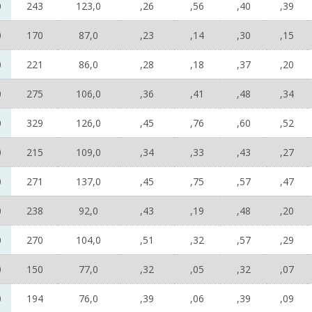
0
243
123,0
,26
,56
,40
,39
0
170
87,0
,23
,14
,30
,15
0
221
86,0
,28
,18
,37
,20
0
275
106,0
,36
,41
,48
,34
0
329
126,0
,45
,76
,60
,52
0
215
109,0
,34
,33
,43
,27
0
271
137,0
,45
,75
,57
,47
0
238
92,0
,43
,19
,48
,20
0
270
104,0
,51
,32
,57
,29
0
150
77,0
,32
,05
,32
,07
0
194
76,0
,39
,06
,39
,09