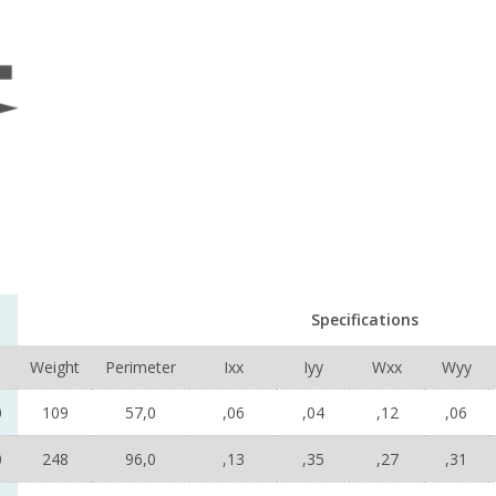
Specifications
Weight
Perimeter
Ixx
Iyy
Wxx
Wyy
0
109
57,0
,06
,04
,12
,06
0
248
96,0
,13
,35
,27
,31