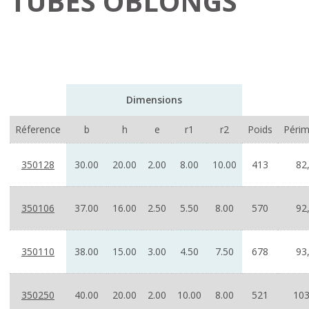
TUBES OBLONGS
Dimensions
Réference
b
h
e
r1
r2
Poids
Périm
350128
30.00
20.00
2.00
8.00
10.00
413
82
350106
37.00
16.00
2.50
5.50
8.00
570
92
350110
38.00
15.00
3.00
4.50
7.50
678
93
350250
40.00
20.00
2.00
10.00
8.00
521
103