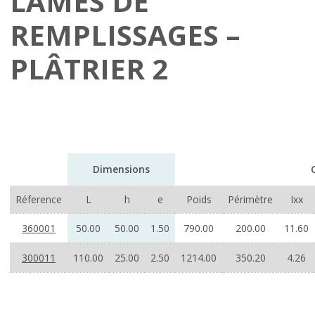
LAMES DE
REMPLISSAGES –
PLÂTRIER 2
Dimensions
Réference
L
h
e
Poids
Périmètre
Ixx
360001
50.00
50.00
1.50
790.00
200.00
11.60
300011
110.00
25.00
2.50
1214.00
350.20
4.26