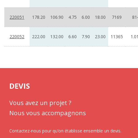
220051
178.20
106.90
4.75
6.00
18.00
7169
81
220052
222.00
132.00
6.60
7.90
23.00
11365
1.0
DEVIS
Vous avez un projet ?
Nous vous accompagnons
Contactez-nous pour qu’on établisse ensemble un devis.