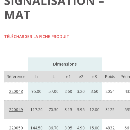
SIGNALISATION –
MAT
TÉLÉCHARGER LA FICHE PRODUIT
Dimensions
Réference
h
L
e1
e2
e3
Poids
Péri
220048
95.00
57.00
2.60
3.20
3.60
2054
43
220049
117.20
70.30
3.15
3.95
12.00
3125
53
220050
144.50
86.70
3.95
4.90
15.00
4832
66