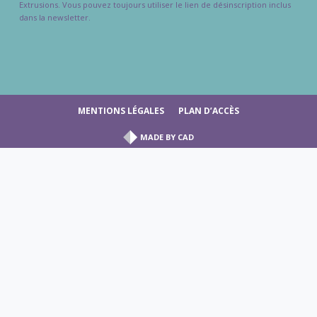
Extrusions. Vous pouvez toujours utiliser le lien de désinscription inclus
dans la newsletter.
MENTIONS LÉGALES
PLAN D’ACCÈS
MADE BY
CAD