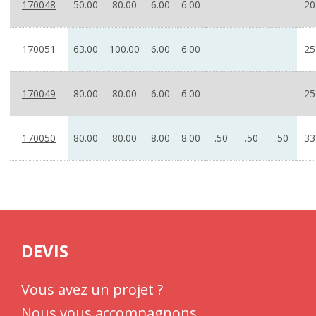
170048
50.00
80.00
6.00
6.00
20
170051
63.00
100.00
6.00
6.00
25
170049
80.00
80.00
6.00
6.00
25
170050
80.00
80.00
8.00
8.00
.50
.50
.50
33
DEVIS
Vous avez un projet ?
Nous vous accompagnons