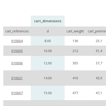
cart_dimensions
cart_references
d
cart_weight
cart_perime
010004
8.00
136
25,1
010005
10.00
212
31,4
010006
12.00
305
37,7
010021
14.00
416
43,9
010007
15.00
477
47,1