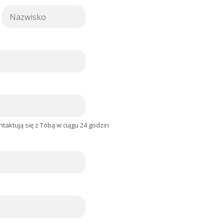
O
s
t
a
t
n
i
aktują się z Tobą w ciągu 24 godzin