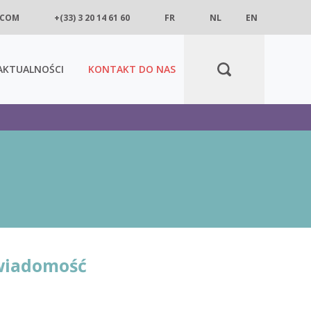
.COM
+(33) 3 20 14 61 60
FR
NL
EN
AKTUALNOŚCI
KONTAKT DO NAS
 wiadomość