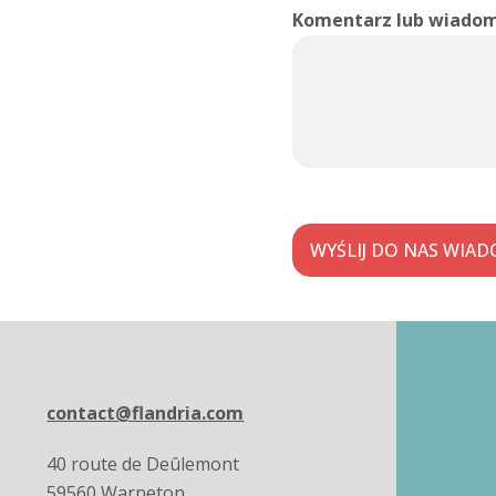
Komentarz lub wiado
WYŚLIJ DO NAS WIA
contact@flandria.com
40 route de Deûlemont
59560 Warneton