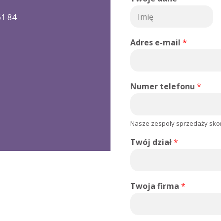
61 84
P
i
Adres e-mail
*
e
r
w
s
z
Numer telefonu
*
y
Nasze zespoły sprzedaży skont
Twój dział
*
Twoja firma
*