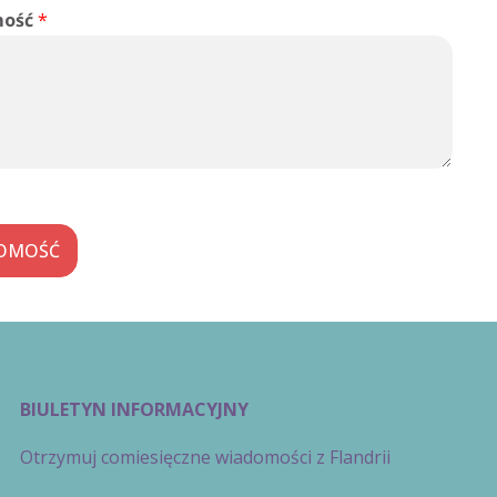
mość
*
DOMOŚĆ
BIULETYN INFORMACYJNY
Otrzymuj comiesięczne wiadomości z Flandrii