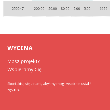
250047
200.00
50.00
80.00
7.00
5.00
6696
WYCENA
Masz projekt?
Wspieramy Cię
Skontaktuj się z nami, abyśmy mogli wspólnie ustalić
wycenę.