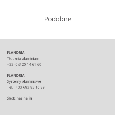
Podobne
FLANDRIA
Tłocznia aluminium
+33 (0)3 20 14 61 60
FLANDRIA
Systemy aluminiowe
Tél. : +33 683 83 16 89
Śledź nas na