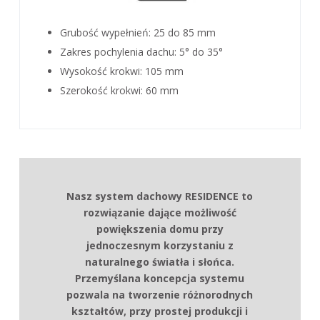
Grubość wypełnień: 25 do 85 mm
Zakres pochylenia dachu: 5° do 35°
Wysokość krokwi: 105 mm
Szerokość krokwi: 60 mm
Nasz system dachowy RESIDENCE to
rozwiązanie dające możliwość
powiększenia domu przy
jednoczesnym korzystaniu z
Calcul de la résistance statique réalisable dans Cover.
3 rodzaje podw yższeń r ynny
naturalnego światła i słońca.
2 rodzaje krokwi
Przemyślana koncepcja systemu
Kalenica ścienna stała lub regulowana Profil
pozwala na tworzenie różnorodnych
podr ynnow y do oświetlenia Ornamenty
kształtów, przy prostej produkcji i