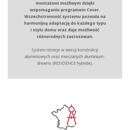
ozdobne aluminiowe
montażowi możliwym dzięki
wspomaganiu programem Cover.
Duży w ybór zworników standardow ych
Wszechstronność systemu pozwala na
Elementy ozdobne na kalenice
harmonijną adaptację do każdego typu
Listw y podw yższające do łączenia w ypełnień
i stylu domu oraz daje możliwość
dachow ych 32 i 55 mm lub 9 i 32 mm
różnorodnych zastosowań.
Możliwość ukr ytego mocowania słupów do r
ynny i podłoża.
System istnieje w wersji konstrukcji
2 rodzaje okapów standardow ych
aluminiowych oraz mieszanych aluminium-
drewno (RESIDENCE hybride).
Ukr yta r ynna w konstrukcjach mieszanych
aluminium-drewno (RESIDENCE HYBRIDE)
Nieskończone możliwości kształtów (ze
świetlikiem lub bez)
Możliwość tworzenia świetlików 1, 2 lub 4
spadow ych
Słupy dekoracyjne (dla dachu płaskiego z
okapem)