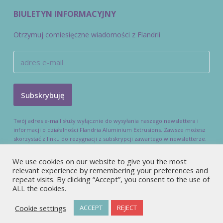
BIULETYN INFORMACYJNY
Otrzymuj comiesięczne wiadomości z Flandrii
Twój adres e-mail służy wyłącznie do wysyłania naszego newslettera i
informacji o działalności Flandria Aluminium Extrusions. Zawsze możesz
skorzystać z linku do rezygnacji z subskrypcji zawartego w newsletterze.
We use cookies on our website to give you the most
relevant experience by remembering your preferences and
repeat visits. By clicking “Accept”, you consent to the use of
ALL the cookies.
NOTA PRAWNA
Cookie settings
ACCEPT
REJECT
MADE BY
CAD