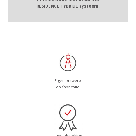
Mogelijkheid tot onzichtbare bevestiging van
RESIDENCE HYBRIDE systeem.
palen aan grond en gootbalk
Verborgen goot mogelijk
Talloze vormen mogelijk (met of zonder
lichtstraat)
Lichtstraat mogelijk met 1, 2 of 4 hellingen
Decoratieve paal mogelijk voor daken met
oversteek
Bestaat in aluminium of in combinatie met hout,
het RESIDENCE HYBRIDE systeem
Eigen ontwerp
en fabricatie
Luxe afwerking