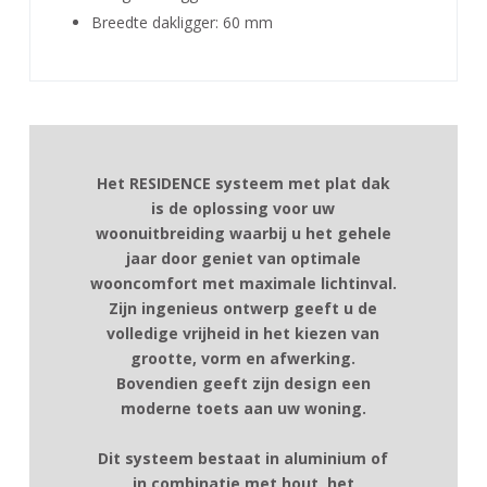
Breedte dakligger: 60 mm
Het RESIDENCE systeem met plat dak
is de oplossing voor uw
woonuitbreiding waarbij u het gehele
jaar door geniet van optimale
Statische berekeningen mogelijk via de 3D software
3 dakgoot afwerkingen mogelijk
wooncomfort met maximale lichtinval.
Cover.
2 soorten dragers en tussenprofielen
Zijn ingenieus ontwerp geeft u de
Vaste of variabele muuraansluiting
volledige vrijheid in het kiezen van
grootte, vorm en afwerking.
Inbouwbare spotjes in profielen
Bovendien geeft zijn design een
Muizentand in massief aluminium
moderne toets aan uw woning.
Afwerking mogelijk met nokversiering of nokpin
Verhogingsprofiel om bedekkingen van 32 en 55
Dit systeem bestaat in aluminium of
mm of 9 en 32 mm te combineren
in combinatie met hout, het