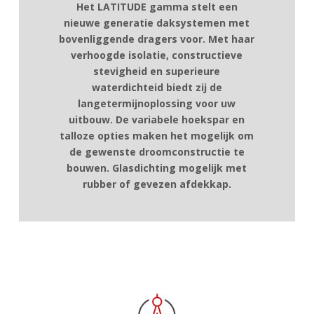
Het LATITUDE gamma stelt een
nieuwe generatie daksystemen met
bovenliggende dragers voor. Met haar
verhoogde isolatie, constructieve
Toelaatbare diepte van de veranda in mm
3 kroonlijsten mogelijk
stevigheid en superieure
2 verschillende dragers mogelijk
waterdichteid biedt zij de
[wptb id=5127]
Ingebouwde spotjes in profielen
langetermijnoplossing voor uw
uitbouw. De variabele hoekspar en
Muizentand in massief aluminium
talloze opties maken het mogelijk om
Verhogingsprofiel om vullingen van 32mm en
de gewenste droomconstructie te
55m te combineren
bouwen. Glasdichting mogelijk met
rubber of gevezen afdekkap.