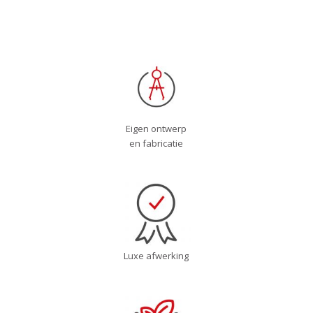
goot
Keuze uit 3 verschillende palen
[wptb id=5135]
Eigen ontwerp
en fabricatie
Luxe afwerking