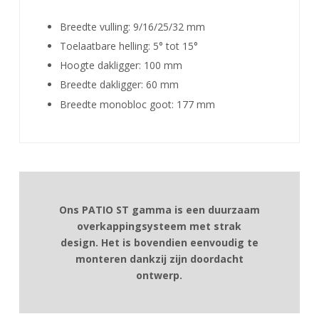
Breedte vulling: 9/16/25/32 mm
Toelaatbare helling: 5° tot 15°
Hoogte dakligger: 100 mm
Breedte dakligger: 60 mm
Breedte monobloc goot: 177 mm
Ons PATIO ST gamma is een duurzaam
overkappingsysteem met strak
design. Het is bovendien eenvoudig te
monteren dankzij zijn doordacht
Toelaatbare lengte tussen 2 palen – tot 6,3 mm
3 kroonlijsten mogelijk
ontwerp.
Glasdichting met rubber of clips afdekkap
Toelaatbare diepte van de pergola in mm (ter
Onzichtbare paal bevestiging aan grond en
indicatie):