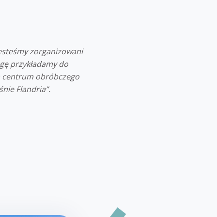
 Jesteśmy zorganizowani
agę przykładamy do
ja centrum obróbczego
nie Flandria
”.