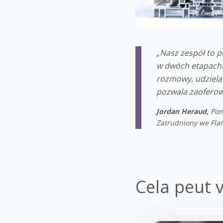
„
Nasz zespół to p
w dwóch etapach:
rozmowy, udzielan
pozwala zaoferow
Jordan Heraud,
Pom
Zatrudniony we Fland
Cela peut v