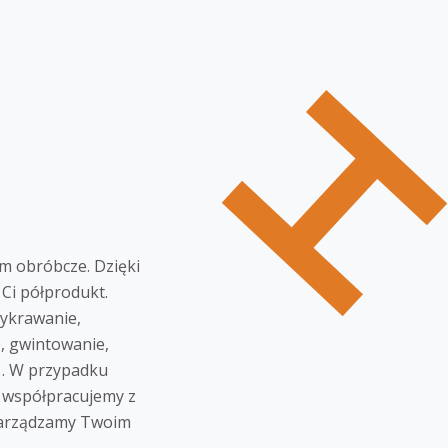
m obróbcze. Dzięki
Ci półprodukt.
wykrawanie,
e, gwintowanie,
e… W przypadku
ń współpracujemy z
zarządzamy Twoim