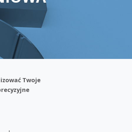
lizować Twoje
precyzyjne
.