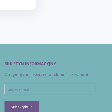
BIULETYN INFORMACYJNY
Otrzymuj comiesięczne wiadomości z Flandrii