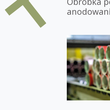
Obróbka po
anodowan