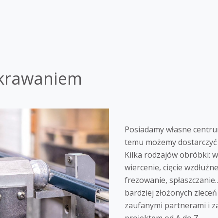
krawaniem
Posiadamy własne centru
temu możemy dostarczyć 
Kilka rodzajów obróbki: 
wiercenie, cięcie wzdłużn
frezowanie, spłaszczani
bardziej złożonych zlece
zaufanymi partnerami i 
projektem od A do Z.