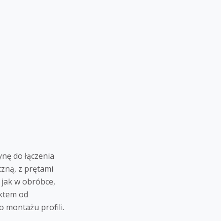
nę do łączenia
czną, z prętami
jak w obróbce,
ktem od
 montażu profili.