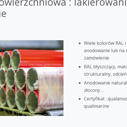
wierzchniowa : lakierowani
ie
Wiele kolorów RAL 
anodowanie lub na 
zamówienie
RAL błyszczący, mat
strukturalny, odcie
Anodowanie natural
złocony …
Certyfikat : qualanod
qualimarine