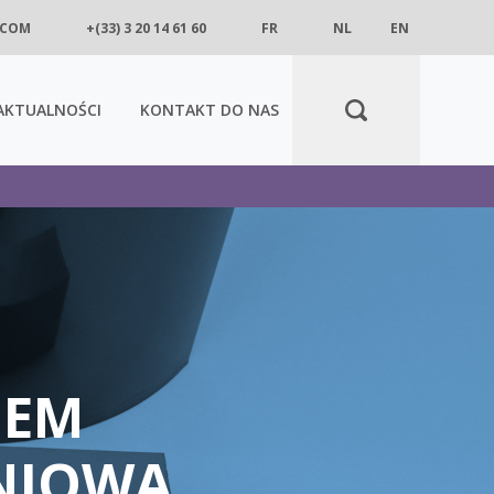
.COM
+(33) 3 20 14 61 60
FR
NL
EN
AKTUALNOŚCI
KONTAKT DO NAS
IEM
NIOWA