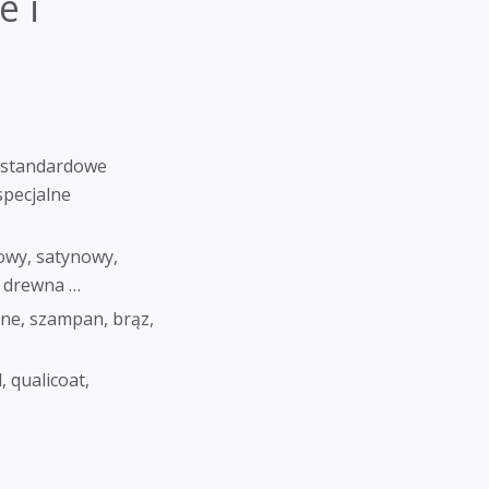
e i
i standardowe
specjalne
owy, satynowy,
ń drewna …
ne, szampan, brąz,
, qualicoat,