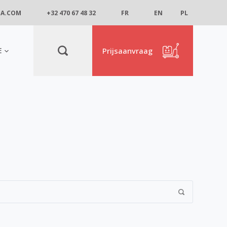
IA.COM
+32 470 67 48 32
FR
EN
PL
E
Prijsaanvraag