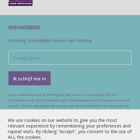
NIEUWSBRIEF
Ontvang maandelijks nieuws van Flandria
Uw e-mailadres wordt enkel gebruikt om u onze nieuwsbrief en
informatie over de activiteiten van Flandria Aluminium Extrusions toe te
sturen. U kunt altijd gebruik maken van de afmeldlink in de nieuwsbrief.
We use cookies on our website to give you the most
relevant experience by remembering your preferences and
repeat visits. By clicking “Accept”, you consent to the use of
ALL the cookies.